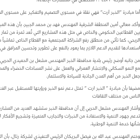
العالمية. شركة “LDPI”. ، متخصص في استشارات الإضاءة.
أما مبادرة “الخبر آرت” فهي نقلة في مستوى التصميم والتفكير على مستوى المدي
وأكد معالي أمين المنطقة الشرقية المهندس فهد بن محمد الجبير، بأن هذه المب
الربحي، كما تأتي من منطلق رفع الشراكة المجتمعية مع القطاع الخاص تماشياً مع
استعدادها لتقديم الدعم اللازم بما يعود بالنفع على تطوير وتحسين المرافق في
من جانبه أوضح رئيس بلدية محافظة الخبر المهندس مشعل بن الحميدي الحربي أن إ
مع النمو السكاني والانتشار العمراني والعمل على نشر المساحات الخضراء والمحافظة
جعل الخبر من أهم المدن الجاذبة للسياحة والاستثمار.
مضيفا بأن مبادرة ” الخبر ارت ” تمثل دعم نمو الخبر ورؤيتها للمستقبل عبر الفن
الناس من مختلف الثقافات
وأشار المهندس مشعل الحربي إلى أن محافظة الخبر ستشهد العديد من المشاريع 
تدعم جهود التنمية والاستفادة من الخبرات والتجارب المتميزة وتشجيع الأفكار ال
شأنها خدمة التنمية الوطنية.
وختم المهندس عبد الله بن فيصل البريكان الرئيس التنفيذي لشركة رتال، بأن 