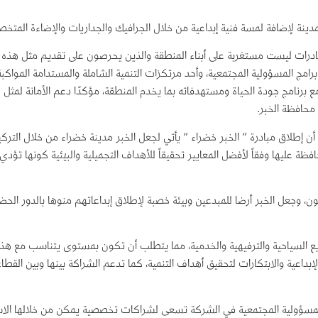
نة لإضافة لمسة فنية إبداعية من خلال الجرافيك والجداريات والإضاءة المتخصص
ادرات ليست مستغربة على أبناء المنطقة والذين يحرصون على تقديم مثل هذه الم
 برنامج جودة الحياة ومستهدفاته بما يخدم المنطقة، مؤكدًا دعم الأمانة لمثل ه
 محافظة الخبر.
طلاق مبادرة ” الخبر خضراء ” يأتي لجعل الخبر مدينة خضراء من خلال التركيز ع
 عليها وفقاً لأفضل المعايير تحقيقاً للأهداف التجميلية والبيئية كونها تؤدي دو
ون، وجعل الخبر أرضا للمبدعين وبيئة خصبة لإطلاق إبداعاتهم منوها بالدور الحضا
السياحية والترفيهية والخدمية، مما يتطلب أن تكون بمستوى يتناسب مع هذا ا
إبداعية والابتكارات لتحقيق أهداف التنمية، كما تدعم الشراكة بينها وبين القطا
المسؤولية المجتمعية في الشركة تسعى لشراكات تخصصية يمكن من خلالها الاست