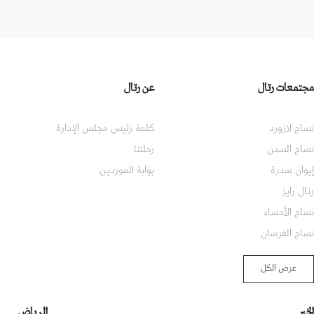
مجتمعات رتال
عن رتال
نساج لازورد
كلمة رئيس مجلس الإدارة
نساج السدن
رحلتنا
إيوان سدرة
بوابة الموردين
رتال رايز
نساج الأحساء
نساج الفرسان
عرض الكل
الخبر
الرياض