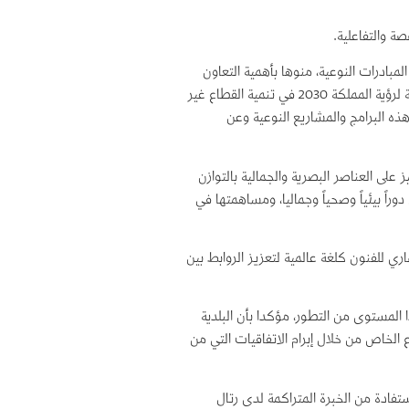
ة والتفاعلية.
بادرات النوعية، منوها بأهمية التعاون
بين القطاعين الحكومي والخاص في مثل هذه المشاريع التي تُعد ثمرة من ثمار برامج المسؤولية المجتمعية، وأحد مرتكزات التنمية الشاملة والمستدامة المواكبة لرؤية المملكة 2030 في تنمية القطاع غير
ذه البرامج والمشاريع النوعية وعن
لى العناصر البصرية والجمالية بالتوازن
راً بيئياً وصحياً وجماليا، ومساهمتها في
ري للفنون كلغة عالمية لتعزيز الروابط بين
لمستوى من التطور، مؤكدا بأن البلدية
ع الخاص من خلال إبرام الاتفاقيات التي من
فادة من الخبرة المتراكمة لدى رتال