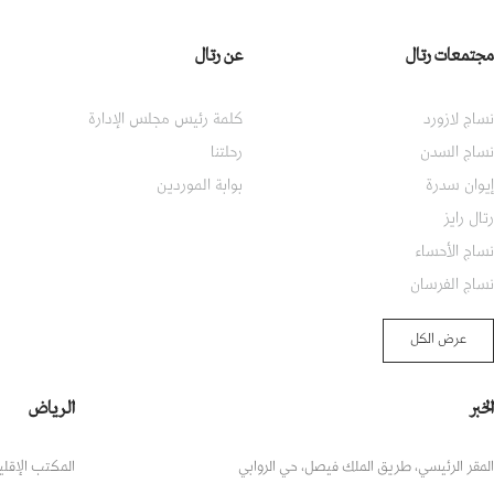
مجتمعات رتال
عن رتال
نساج لازورد
كلمة رئيس مجلس الإدارة
نساج السدن
رحلتنا
إيوان سدرة
بوابة الموردين
رتال رايز
نساج الأحساء
نساج الفرسان
عرض الكل
الخبر
الرياض
المقر الرئيسي، طريق الملك فيصل، حي الروابي
المكتب الإقلي