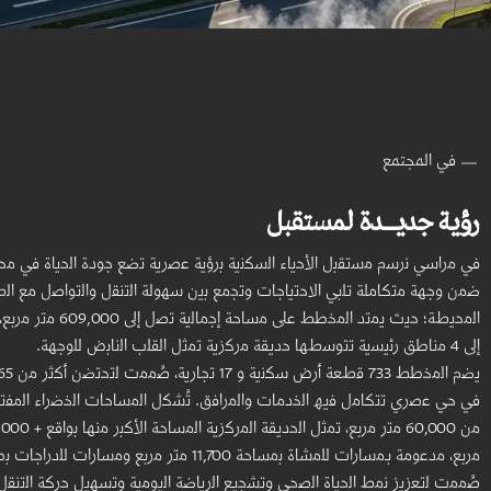
في المجتمع
رؤية جديـــدة لمستقبل
ﻓﻲ ﻣراﺳﻲ ﻧرﺳم ﻣﺳﺗﻘﺑل اﻷﺣﯾﺎء اﻟﺳﻛﻧﯾﺔ ﺑرؤﯾﺔ ﻋﺻرﯾﺔ ﺗﺿﻊ ﺟودة اﻟﺣﯾﺎة ﻓﻲ ﻣﺣو
ﺿﻣن وﺟﮭﺔ ﻣﺗﻛﺎﻣﻠﺔ ﺗﻠﺑﻲ اﻻﺣﺗﯾﺎﺟﺎت وﺗﺟﻣﻊ ﺑﯾن ﺳﮭوﻟﺔ اﻟﺗﻧﻘل واﻟﺗواﺻل ﻣﻊ اﻟط
اﻟﻣﺣﯾطﺔ؛ ﺣﯾث ﯾﻣﺗد اﻟﻣﺧطط ﻋﻠﻰ ﻣﺳﺎﺣﺔ إﺟﻣﺎﻟ
إﻟﻰ 4 ﻣﻧﺎطق رﺋﯾﺳﯾﺔ ﺗﺗوﺳطﮭﺎ ﺣدﯾﻘﺔ ﻣرﻛزﯾﺔ ﺗﻣﺛل اﻟﻘﻠب اﻟﻧﺎﺑض ﻟﻠوﺟﮭﺔ.
ﻓﻲ ﺣﻲ ﻋﺻري ﺗﺗﻛﺎﻣل ﻓﯾﮫ اﻟﺧدﻣﺎت واﻟﻣراﻓق. ﺗُﺷﻛل اﻟﻣﺳﺎﺣﺎت اﻟﺧﺿراء اﻟﻣﻔﺗو
ﺻُﻣﻣت ﻟﺗﻌزﯾز ﻧﻣط اﻟﺣﯾﺎة اﻟﺻﺣﻲ وﺗﺷﺟﯾﻊ اﻟرﯾﺎﺿﺔ اﻟﯾوﻣﯾﺔ وﺗﺳﮭﯾل ﺣرﻛﺔ اﻟﺗﻧﻘل