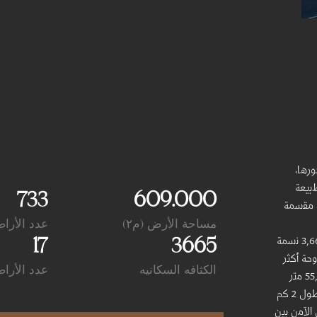
رھﺎ،
ﺑﯾﻌﺔ
733
609.000
ﯾﺔ ﺗﺻل إﻟﻰ 609,000 ﻣﺗر ﻣرﺑﻊ، ﻣﻘﺳﻣﺔ
مساحة الأرض (م٢)
عدد الأرا
17
3665
ﯾﺿم اﻟﻣﺧطط 733 ﻗطﻌﺔ أرض ﺳﻛﻧﯾﺔ و 17 ﺗﺟﺎرﯾﺔ، ﺻُﻣﻣت ﻟﺗﺣﺗﺿن أﻛﺛر ﻣن 3,665 ﻧﺳﻣﺔ
ﺣﺔ أﻛﺛر
الكثافه السكانيه
عدد الأراض
ﻣن 60,000 ﻣﺗر ﻣرﺑﻊ، ﺗﻣﺛل اﻟﺣدﯾﻘﺔ اﻟﻣرﻛزﯾﺔ اﻟﻣﺳﺎﺣﺔ اﻷﻛﺑر ﻣﻧﮭﺎ ﺑواﻗﻊ + 55,000 ﻣﺗر
ﻣرﺑﻊ، ﻣدﻋوﻣﺔ ﺑـﻣﺳﺎرات ﻟﻠﻣﺷﺎة ﺑﻣﺳﺎﺣﺔ 11,700 ﻣﺗر ﻣرﺑﻊ وﻣﺳﺎرات ﻟﻠدراﺟﺎت ﺑطول 2 ﻛم
 اﻵﻣن ﺑﯾن