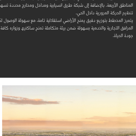
اﻟﻣﻧﺎطق اﻷرﺑﻌﺔ. ﺑﺎﻹﺿﺎﻓﺔ إﻟﻰ ﺷﺑﻛﺔ طرق اﻧﺳﯾﺎﺑﯾﺔ وﻣداﺧل وﻣﺧﺎرج ﻣﺣددة ﺗﺳﮭ
ﺗﻧظﯾم اﻟﺣرﻛﺔ اﻟﻣرورﯾﺔ داﺧل اﻟﺣﻲ.
ﯾﺗﻣﯾز اﻟﻣﺧطط ﺑﺗوزﯾﻊ دﻗﯾق ﯾﻣﻧﺢ اﻷراﺿﻲ اﺳﺗﻘﻼﻟﯾﺔ ﺗﺎﻣﺔ، ﻣﻊ ﺳﮭوﻟﺔ اﻟوﺻول ﻟﻛ
اﻟﻣراﻓق اﻟﺗﺟﺎرﯾﺔ واﻟﺧدﻣﯾﺔ ﺑﺳﮭوﻟﺔ ﺿﻣن ﺑﯾﺋﺔ ﻣﺗﻛﺎﻣﻠﺔ ﺗﻣﻧﺢ ﺳﺎﻛﻧﯾﮫ وزواره ﻛﺎﻓ
ﺟودة اﻟﺣﯾﺎة.