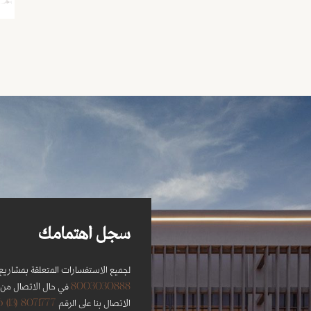
سجل اهتمامك​
لجميع الاستفسارات المتعلقة بمشاريع ر
8003030888
في حال الاتصال من خ
8071777 (13) 966+
الاتصال بنا على الرقم