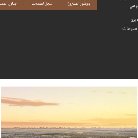
بروشور المشروع
سجل اهتمامك
جداول المس
م ﻓﻲ
ﺎﻓﺔ
ﺔ ﻣﻘوﻣﺎت