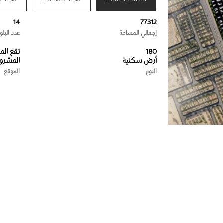
14
77312
إجمالي المساحة
عدد البل
180
تقع الم
أرض سكنية
المشروع
النوع
الموقع