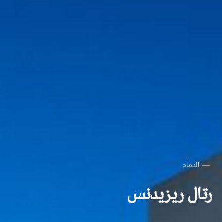
الدمام
رتال ريزيدنس