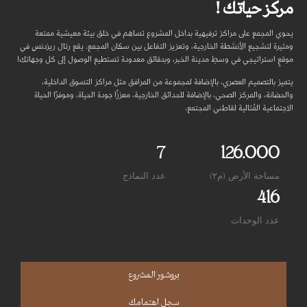
مركز حياتك !
يحوي المجمع على مراكز ترفيهية بداخل المشروع تساهم في خلق بيئة معيشية ممتعة
ومثيرة لتشجيع الأنشطة الخارجية، وتعزيز التفاعل بين سكان المجمع. يقع رتال ريزدنس في
موقعٍ استراتيجي في وسطِ مدينة الخبر، وبدقائق معدودة تستطيع الوصول إلى كل وجهاتك!
يتميز بالتصميم العصري، بالإضافة لمجموعة من المرافق مثل مراكز التسوق الداخلية،
والحضانة، والمركز الصحي، بالإضافة للحدائق الخارجية، معززًا جودة الحياة، وموفرًا الحياة
الاجتماعية المُثالية لقاطني المجتمع.
7
126.000
مساحة الأرض (م٢)
عدد النماذج
416
عدد الوحدات
بروشور المشروع
سجل اهتمامك