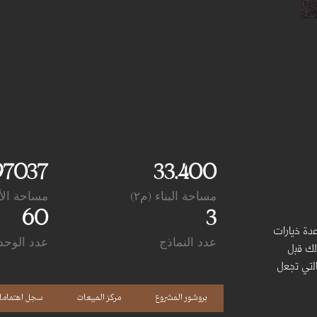
97037
33.400
مساحة البناء (م٢)
مساحة الأر
60
3
ﻋدة ﺧﯾﺎرات
عدد النماذج
عدد الوحد
ﻟك ﻗﺑل
اﻟﺗﻲ ﺗﺟﻌل
بروشور المشروع
مركز المبيعات
سجل اهتمام