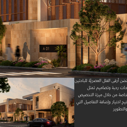
 أرقى الفلل العصریَّة للباحثین
احات رحبة وتصامیم تمثل
خاصة من خلال میزة التخصیص
تیح اختیار وإضافة التفاصيل التي
والتطویر