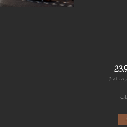
23.
ض (م٢)
ات
ك