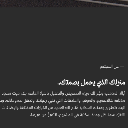
عن المجتمع
منزﻟك اﻟذي ﯾﺣﻣل ﺑﺻﻣﺗك..
أيالا اﻟﻣﺣﻣدﯾﺔ ﯾﺗﯾُﺢ ﻟك ﻣﯾزة اﻟﺗﺧﺻﯾص واﻟﺗﻌدﯾل ﺑﺎﻟﻔﯾﻼ اﻟﺧﺎﺻﺔ ﺑك، ﺣﯾث ﺳﺗﺟد 
ﻣﺧﺗﻠﻔﺔ ﻛﺎﻟﺗﺻﻣﯾم، واﻟﻣوﻗﻊ، واﻟﻣﻠﺣﻘﺎت اﻟﺗﻲ ﺗﻠﺑﻲ رﻏﺑﺎﺗك وﺗﺣﻘﻖ طﻣوﺣﺎﺗك، وذ
اﻟﺑدء ﺑﺗطوﯾر وﺣدﺗك اﻟﺳﻛﻧﯾﺔ ﻣُﺗﺎح ﻟك اﻟﻌدﯾد ﻣن اﻟﺧﯾﺎرات اﻟﻣﺧﺗﻠﻔﺔ واﻹﺿﺎﻓﺎت 
اﻟﺗﻔرّد ﺳﻣﺔ ﻛل وﺣدة ﺳﻛﻧﯾﺔ ﻓﻲ اﻟﻣﺷروع، ﻟﺗﺗﻣﯾزّ ﻋن ﻏﯾرھﺎ.