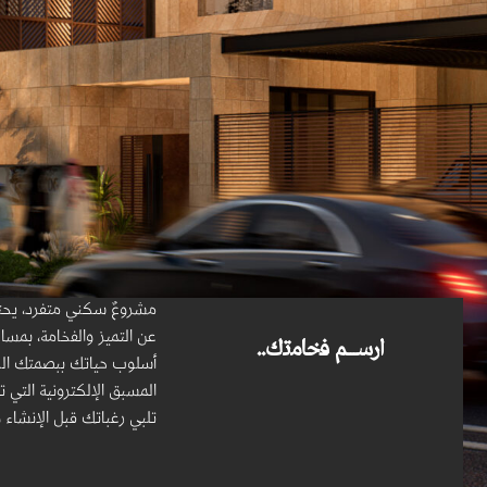
مشروعٌ سكني متفرد، یحتضن
عن التمیز والفخامة، بمس
ارﺳـــم ﻓﺧﺎﻣﺗك..
أسلوب حیاتك ببصمتك ال
المسبق الإلكترونیة التي ت
تلبي رغباتك قبل الإنشاء 