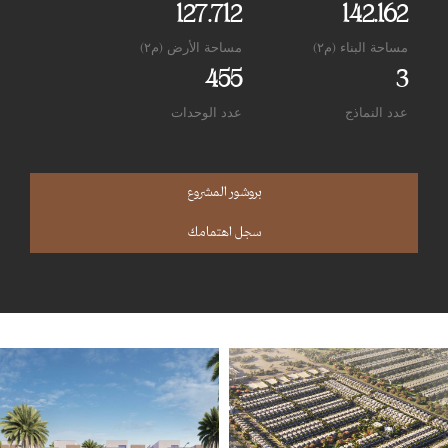
127.712
142.162
مساحة البناء (م٢)
مساحة الأرض (م٢)
455
3
عدد النماذج
عدد الوحدات
بروشور المشروع
سجل اهتمامك