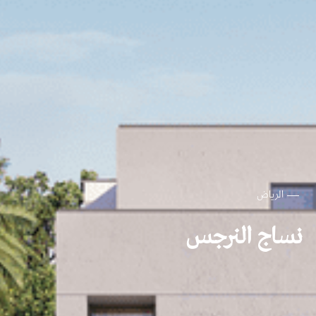
الرياض
نساج النرجس