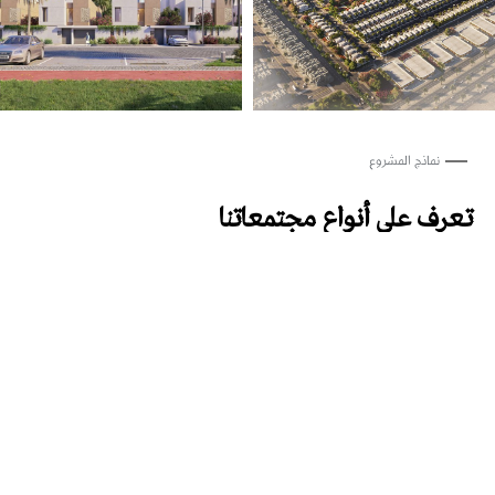
نماذج المشروع
تعرف على أنواع مجتمعاتنا
النموذج A
النموذج B
النموذج C
300 – 425 متر مربع
397 متر مربع
مساحة الأرض
مساحة البناء
دور أرضي + دور ونصف علويين
2
الطوابق
عدد غرف النوم