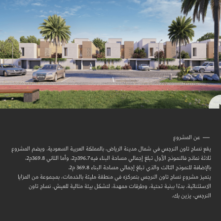
عن المشروع
يقع نساج تاون النرجس في شمال مدينة الرياض، بالمملكة العربية السعودية. ويضم المشروع
ثلاثة نماذج فالنموذج الأول تبلغ إجمالي مساحة البناء فيه 396.7م2، وأما الثاني 369.8م2،
بالإضافة للنموذج الثالث والذي تبلغ إجمالي مساحة البناء 369.8 م2.
يتميز مشروع نساج تاون النرجس بتمركزه في منطقة مليئة بالخدمات، بمجموعة من المزايا
الاستثنائية. بدءًا ببنية تحتية، وطرقات ممهدة، لتشكل بيئة مثالية للعيش. نساج تاون
النرجس، يزين بك.