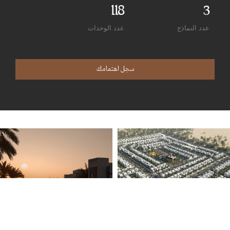
118
3
عدد النماذج
عدد الوحدات
سجل اهتمامك