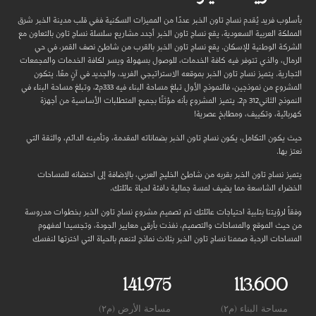
بأسلوب فريد يُقدم نساج تاون الخبر عددًا من المميزات السكنية ففي قلب مدينة الخبر شرق
المملكة العربية السعودية، يقع نساج تاون الخبر أجدد مشاريع سلسلة نساج تاون بالتعاون مع
الشركة الوطنية للإسكان. يقع نساج تاون الخبر بالقرب من شاطئ نصف القمر، في حي
الرمال، والذي تتوفر فيه كافة الخدمات، للوصول بسهولة ويسر لكافة الخدمات والمجمعات
التجارية. يتميز نساج تاون الخبر بموقعه الاستراتيجي الفريد، والجديد في آنٍ معًا. يتكون
المشروع من نموذجين، فالنموذج الأول تبلغ مساحة البناء فيه 333م2، وتبلغ مساحة البناء في
النموذج الثاني312 م2. يتميز المشروع بأنه مؤثثًا بجميع المتطلبات الأساسية من أجهزة
كهربائية، وتكييف، ومطابخ عصرية!
حيث يكون التكامل، يكون نساج تاون الخبر بضماناته المقدمة، وتأمينه الدائم، والثقة التي
نعتز بها.
يتميز نساج تاون الخبر بقربه من شاطئ الخليج العربي، بالإضافة إلى احتضانه للمساحات
الخضراء الشاسعة مما يضيف لمسة جمالية دافئة لحياة عائلتك.
وفقاً لرؤيتنا بتلبية احتياجات عائلتك تم تصميم مشروع نساج تاون الخبر بخطوات مدروسة
من حيث الموقع والمساحات والتصميم، نفذت بأرقى معايير الجودة، وتجسيدا لمفهوم
المساحات الرحبة صممنا نساج تاون الخبر بثلاث نماذج لتنعم بالحياة التي اخترتها لنفسك
141.975
113.600
مساحة البناء (م٢)
مساحة الأرض (م٢)