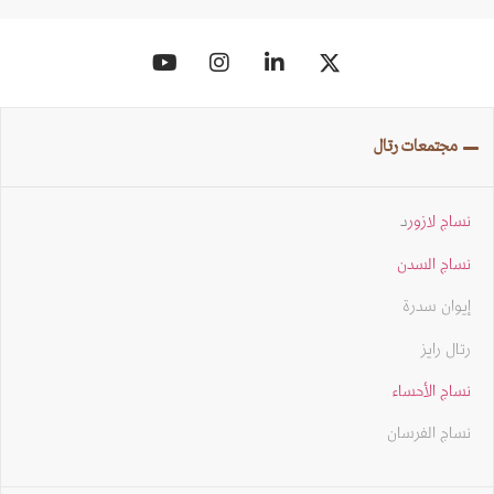
مجتمعات رتال
نساج لازور
د
نساج السدن
إيوان سدرة
رتال رايز
نساج الأحساء
نساج الفرسان