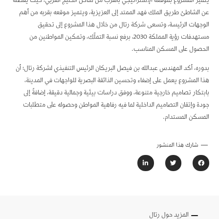
يتميّز المشروع بموقعه الإستراتيجي بالقرب من ساحل الخليج العربي، حيث يفصله
عن الشاطئ طريق الملك فهد الممتد إلى العزيزية، ويتميز موقعه بقربه من أهم
الوجهات الرئيسة، وتسعى شركة رتال من خلال هذا المشروع إلى تحقيق
مستهدفات رؤية المملكة 2030، برفع نسبة التملّك، وتمكين المواطنين من
الحصول على المسكن المناسب.
بدوره، أكد المهندس عبدالله بن فيصل البريكان الرئيس التنفيذي لشركة رتال؛ أن
هذا المشروع يعمل على إضفاء وتحسين الذائقة البصرية للواجهات في المدينة،
بابتكار تصاميم خارجية متنوعة، ووفق دراسات بيئية وجمالية دقيقة، إضافةً إلى
جودة وإتقان التصاميم الداخلية لما فيه رفاهية المواطن وحصوله على متطلبات
المسكن المستدام.
شارك هذا المنشور
المزيد حول رتال