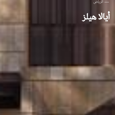
الرياض
أيالا هيلز