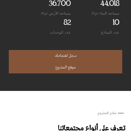
36.700
44.018
مساحة البناء (م٢)
مساحة الأرض (م٢)
82
10
عدد النماذج
عدد الوحدات
سجل اهتمامك
موقع المشروع
نماذج المشروع
تعرف على أنواع مجتمعاتنا