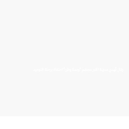
رتال تُهدي مدينة الخبر مجسّم “وحدة وطن” احتفاءً برحلة التوحيد