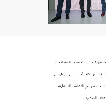
سعدنا بتوقيع ١٣ مذكرة تفاهم في المعرض الدولي للعقار MIPIM ضمن جناح استثمر في السعودية وبحضور الرئيس التنفيذي هيئة فنون العمارة والتصميم ، من ضمنها ٤ مكاتب تصميم عالمية لخدمة
ة تفاهم مع مكتب آرت بليس من باريس
كتب مختص في التصاميم المعمارية