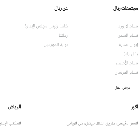
مجتمعات رتال
عن رتال
نساج لازورد
كلمة رئيس مجلس الإدارة
نساج السدن
رحلتنا
إيوان سدرة
بوابة الموردين
رتال رايز
نساج الأحساء
نساج الفرسان
عرض الكل
الخبر
الرياض
المقر الرئيسي، طريق الملك فيصل، حي الروابي
المكتب الإقلي