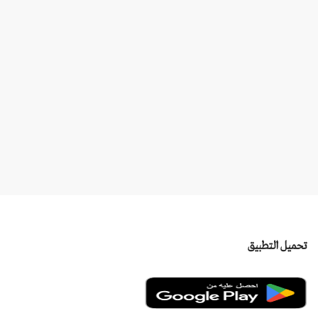
رتال ترعى وتستضيف حفل إطلاق “نيو س
تحميل التطبيق