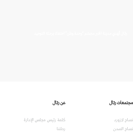
رتال تُهدي مدينة الخبر مجسّم “وحدة وطن” احتفاءً برحلة التوحيد
مجتمعات رتال
عن رتال
نساج لازورد
كلمة رئيس مجلس الإدارة
نساج السدن
رحلتنا